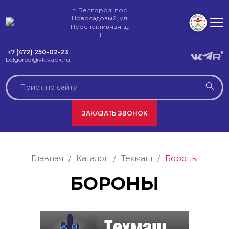
г. Белгород, пос.
Новосадовый, ул.
Перспективная, д.
1
+7 (472) 250-02-23
belgorod@vk.vapk.ru
ЗАКАЗАТЬ ЗВОНОК
Главная
/
Каталог
/
Техмаш
/
Бороны
БОРОНЫ