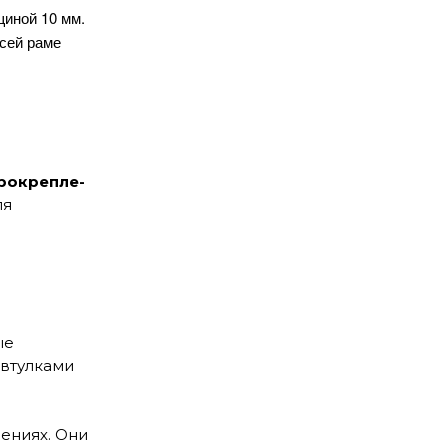
щиной 10 мм.
всей раме
ро­крепле­
ля
ениях. Они