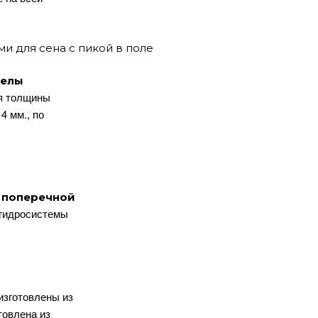
релы
ия толщины
4 мм., по
и поперечной
 гидросистемы
изготовлены из
товлена из