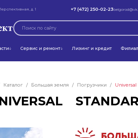
+7 (472) 250-02-23
Перспективная, д. 1
belgorod@vk.
асти
Сервис и ремонт
Лизинг и кредит
Филиа
Каталог
/
Большая земля
/
Погрузчики
/
Universa
NIVERSAL STANDA