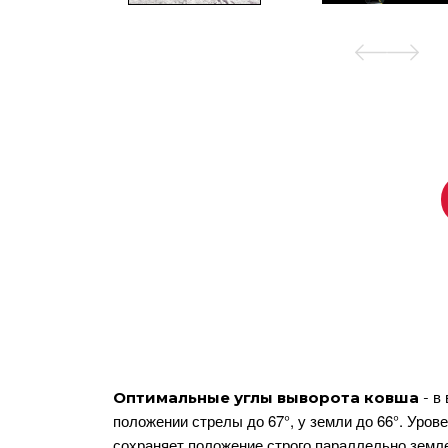
в
Оптимальные углы выворота ковша
-
положении стрелы до 67°, у земли до 66°. Уров
сохраняет положение строго параллельно земле