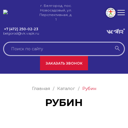
г. Белгород, пос.
Новосадовый, ул.
Перспективная, д.
1
+7 (472) 250-02-23
belgorod@vk.vapk.ru
ЗАКАЗАТЬ ЗВОНОК
Главная
/
Каталог
/
Рубин
РУБИН