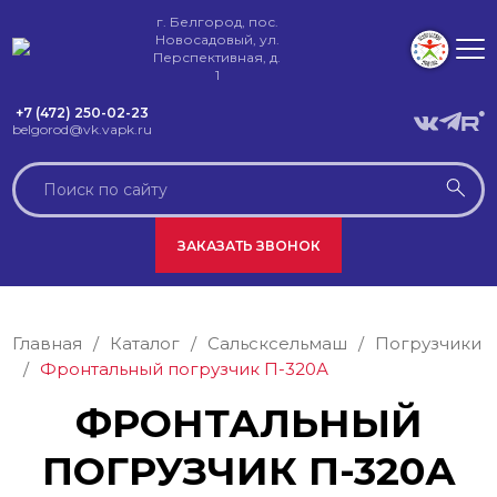
г. Белгород, пос.
Новосадовый, ул.
Перспективная, д.
1
+7 (472) 250-02-23
belgorod@vk.vapk.ru
ЗАКАЗАТЬ ЗВОНОК
Главная
/
Каталог
/
Сальскcельмаш
/
Погрузчики
/
Фронтальный погрузчик П-320А
ФРОНТАЛЬНЫЙ
ПОГРУЗЧИК П-320А